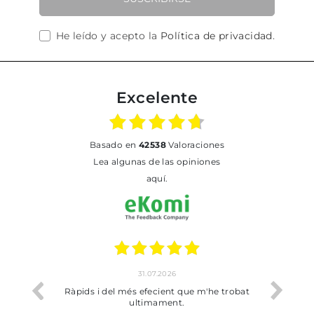
He leído y acepto la
Política de privacidad
.
Excelente
basado en
42538
Valoraciones
Lea algunas de las opiniones
aquí.
31.07.2026
io
Ràpids i del més efecient que m'he trobat
Bien p
ultimament.