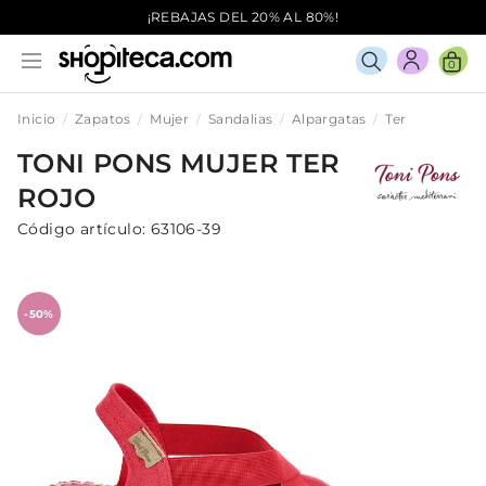
¡REBAJAS DEL 20% AL 80%!
0
Inicio
Zapatos
Mujer
Sandalias
Alpargatas
Ter
TONI PONS
MUJER
TER
ROJO
Código artículo:
63106-39
-50%