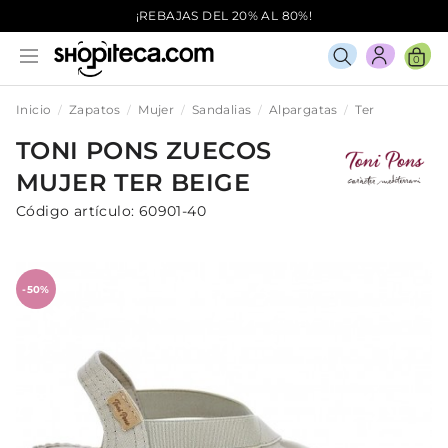
¡REBAJAS DEL 20% AL 80%!
0
Inicio
Zapatos
Mujer
Sandalias
Alpargatas
Ter
TONI PONS
ZUECOS
MUJER
TER
BEIGE
Código artículo:
60901-40
-50%