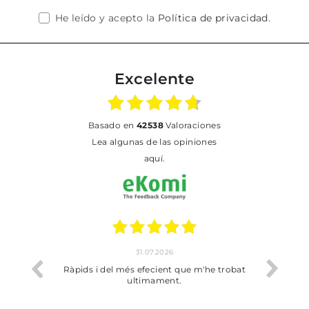
He leído y acepto la
Política de privacidad
.
Excelente
basado en
42538
Valoraciones
Lea algunas de las opiniones
aquí.
31.07.2026
io
Ràpids i del més efecient que m'he trobat
Bien p
ultimament.