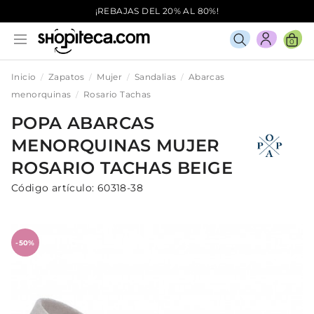
¡REBAJAS DEL 20% AL 80%!
0
Inicio
Zapatos
Mujer
Sandalias
Abarcas
menorquinas
Rosario Tachas
POPA
ABARCAS
MENORQUINAS
MUJER
ROSARIO TACHAS
BEIGE
Código artículo:
60318-38
-50%