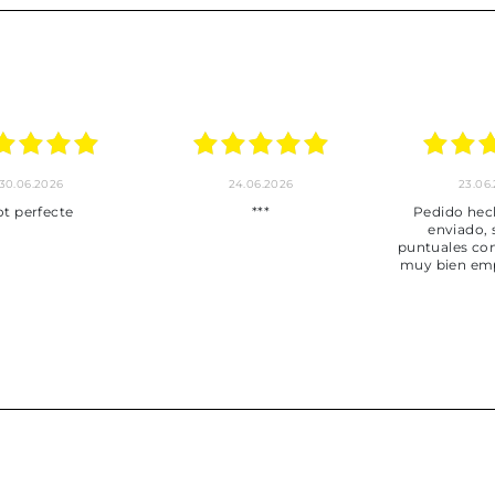
30.06.2026
24.06.2026
23.06
ot perfecte
***
Pedido hec
enviado,
puntuales con
muy bien em