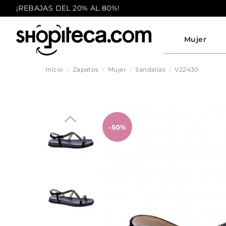
¡REBAJAS DEL 20% AL 80%!
Mujer
Inicio
Zapatos
Mujer
Sandalias
V22430
-50%