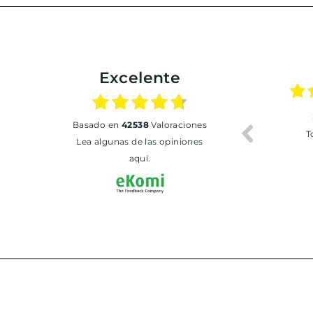
Excelente
02.07.2026
01.07.2026
basado en
42538
Valoraciones
Todo bien
BUENA
T
Lea algunas de las opiniones
aquí.