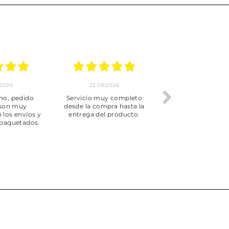
.2026
22.06.2026
20.06.2026
ho, pedido
Servicio muy completo
Envío rápid
 son muy
desde la compra hasta la
 los envíos y
entrega del producto.
paquetados.