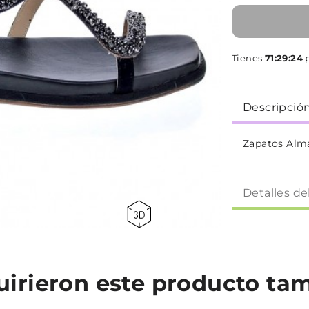
Tienes
71:29:24
p
Descripció
Zapatos Alm
Detalles de
quirieron este producto t