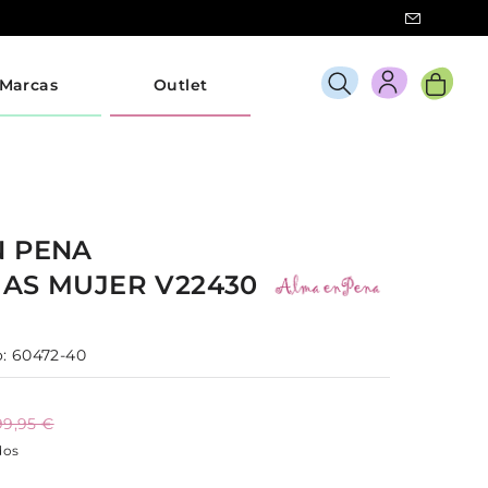
Marcas
Outlet
N PENA
IAS
MUJER
V22430
:
60472-40
99,95 €
dos