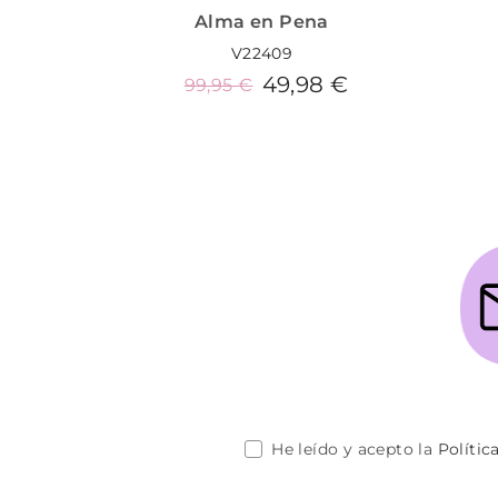
Alma en Pena
V22409
49,98 €
99,95 €
Añadir al carrito
He leído y acepto la
Polític