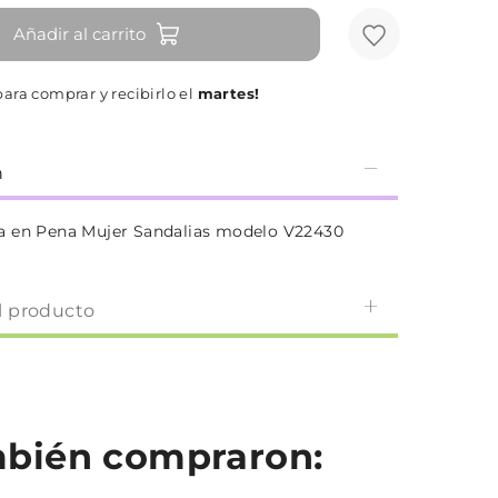
Añadir al carrito
ara comprar y recibirlo el
martes!
n
a en Pena Mujer Sandalias modelo V22430
l producto
ambién compraron: