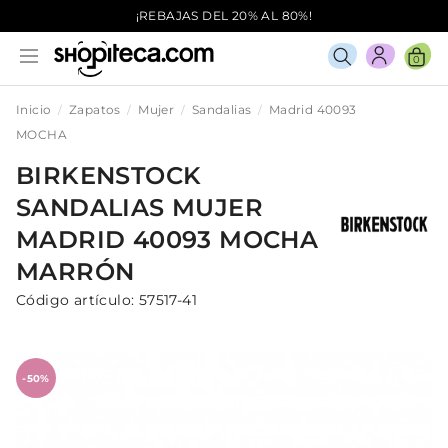
¡REBAJAS DEL 20% AL 80%!
0
Inicio
Zapatos
Mujer
Sandalias
Madrid 40093
MOCHA
BIRKENSTOCK
SANDALIAS
MUJER
MADRID 40093 MOCHA
MARRÓN
Código artículo:
57517-41
-50%