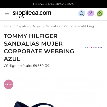
¡REBAJAS DEL 20% AL 80%!
0
Inicio
Zapatos
Mujer
Sandalias
Corporate Webbing
TOMMY HILFIGER
SANDALIAS
MUJER
CORPORATE WEBBING
AZUL
Código artículo:
59639-39
-50%