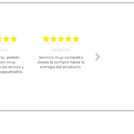
.2026
22.06.2026
20.06.2026
ho, pedido
Servicio muy completo
Envío rápid
 son muy
desde la compra hasta la
 los envíos y
entrega del producto.
paquetados.