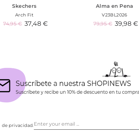
Skechers
Alma en Pena
Arch Fit
V23BL2026
37,48 €
39,98 €
74,95 €
79,95 €
Añadir al carrito
Añadir al carrito
a de privacidad
.