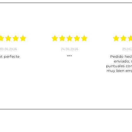
30.06.2026
24.06.2026
23.06
ot perfecte
***
Pedido hec
enviado,
puntuales con
muy bien em