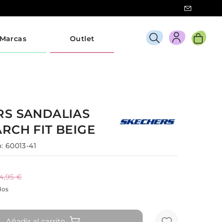
Marcas
Outlet
RS
SANDALIAS
ARCH FIT
BEIGE
:
60013-41
4,95 €
dos
Añadir al carrito