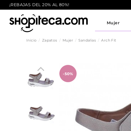
¡REBAJAS DEL 20% AL 80%!
Mujer
Inicio
Zapatos
Mujer
Sandalias
Arch Fit
-50%