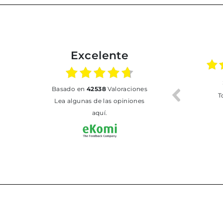
Excelente
02.07.2026
01.07.2026
basado en
42538
Valoraciones
Todo bien
BUENA
T
Lea algunas de las opiniones
aquí.