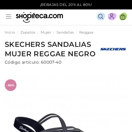
¡REBAJAS DEL 20% AL 80%!
0
Inicio
Zapatos
Mujer
Sandalias
Reggae
SKECHERS
SANDALIAS
MUJER
REGGAE
NEGRO
Código artículo:
60007-40
-50%