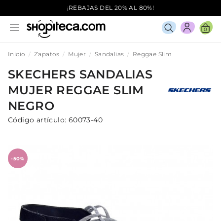
¡REBAJAS DEL 20% AL 80%!
0
Inicio
Zapatos
Mujer
Sandalias
Reggae Slim
SKECHERS
SANDALIAS
MUJER
REGGAE SLIM
NEGRO
Código artículo:
60073-40
-50%