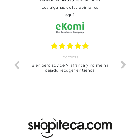
Lea algunas de las opiniones
aquí.
17.07.2026
he trobat
Bien pero soy de Vilafranca y no me ha
dejado recoger en tienda