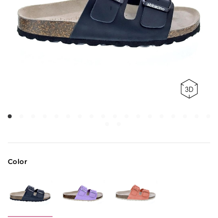
Color