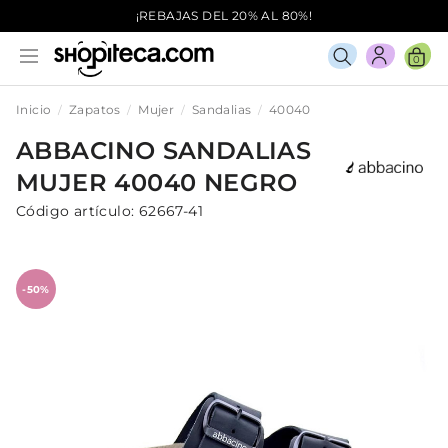
¡REBAJAS DEL 20% AL 80%!
0
Inicio
Zapatos
Mujer
Sandalias
40040
ABBACINO
SANDALIAS
MUJER
40040
NEGRO
Código artículo:
62667-41
-50%