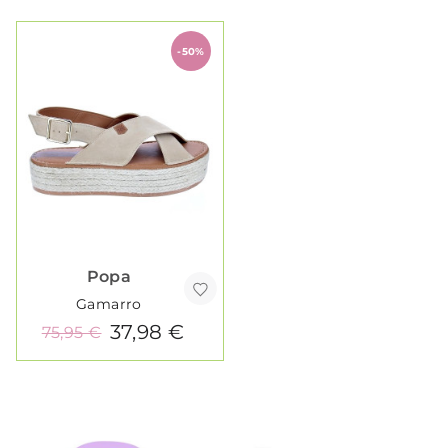
-50%
Popa
Gamarro
37,98 €
75,95 €