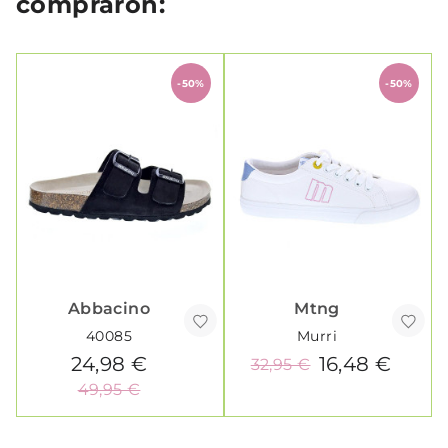
compraron:
-50%
-50%
Abbacino
Mtng
40085
Murri
24,98 €
16,48 €
32,95 €
49,95 €