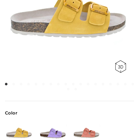
Color