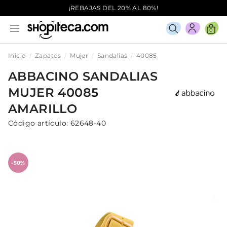
¡REBAJAS DEL 20% AL 80%!
0
Inicio
Zapatos
Mujer
Sandalias
40085
ABBACINO
SANDALIAS
MUJER
40085
AMARILLO
Código artículo:
62648-40
-50%