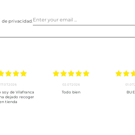
a de privacidad
.
24.06.2026
23.06.2026
22.06
***
Pedido hecho, pedido
Servicio mu
enviado, son muy
desde la com
puntuales con los envíos y
entrega del
muy bien empaquetados.