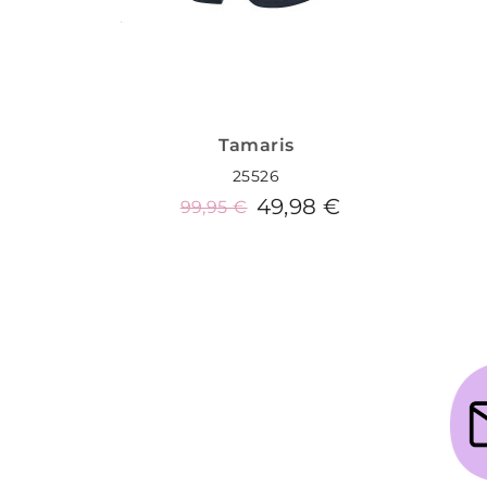
Tamaris
25526
49,98 €
99,95 €
Añadir al carrito