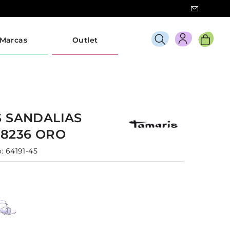
Marcas
Outlet
S
SANDALIAS
28236
ORO
:
64191-45