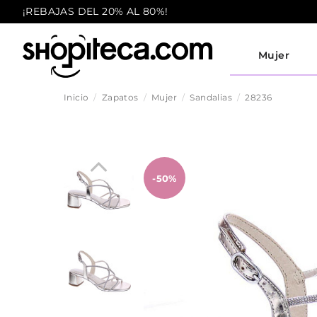
¡REBAJAS DEL 20% AL 80%!
Mujer
Inicio
Zapatos
Mujer
Sandalias
28236
-50%