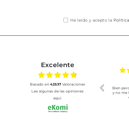
He leído y acepto la
Polític
Excelente
01.07.2026
30.06.2026
basado en
42537
Valoraciones
BUENA
Tot perfecte
Lea algunas de las opiniones
aquí.