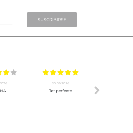
SUSCRIBIRSE
.2026
20.06.2026
17.06.2026
y completo
Envío rápido
Todo correcto.
pra hasta la
servicio
 producto.