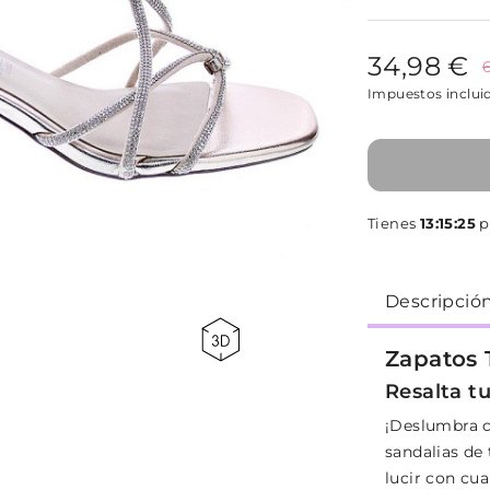
34,98 €
Impuestos inclui
Tienes
13:15:25
p
Descripció
Zapatos 
Resalta tu
¡Deslumbra c
sandalias de 
lucir con cua