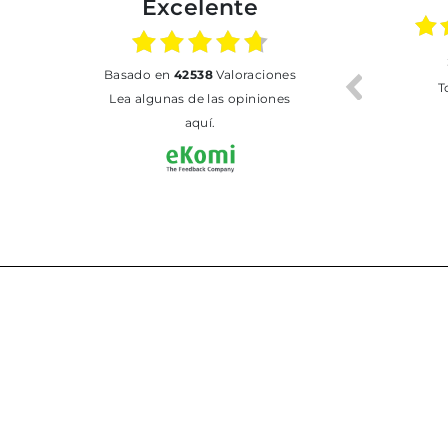
Excelente
02.07.2026
01.07.2026
basado en
42538
Valoraciones
Todo bien
BUENA
T
Lea algunas de las opiniones
aquí.