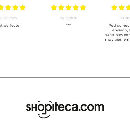
30.06.2026
24.06.2026
23.06
ot perfecte
***
Pedido hec
enviado,
puntuales con
muy bien em