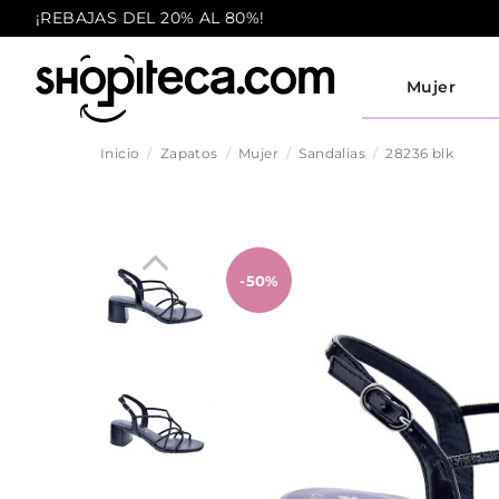
¡REBAJAS DEL 20% AL 80%!
Mujer
Inicio
Zapatos
Mujer
Sandalias
28236 blk
-50%