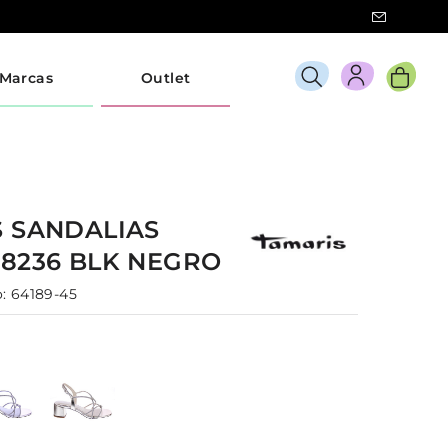
Marcas
Outlet
S
SANDALIAS
28236 BLK
NEGRO
:
64189-45