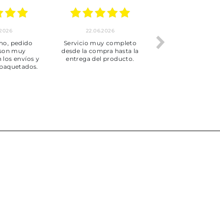
.2026
22.06.2026
20.06.2026
ho, pedido
Servicio muy completo
Envío rápid
 son muy
desde la compra hasta la
 los envíos y
entrega del producto.
paquetados.