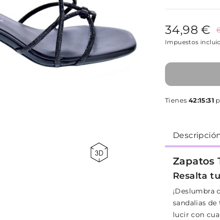
34,98 €
Impuestos inclui
Tienes
42:15:31
p
Descripció
Zapatos 
Resalta tu
¡Deslumbra c
sandalias de 
lucir con cua