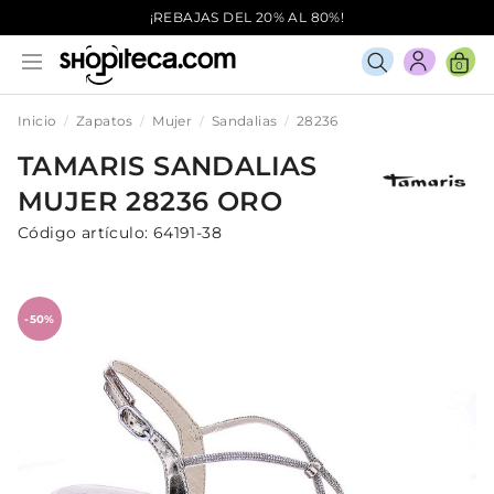
¡REBAJAS DEL 20% AL 80%!
0
Inicio
Zapatos
Mujer
Sandalias
28236
TAMARIS
SANDALIAS
MUJER
28236
ORO
Código artículo:
64191-38
-50%