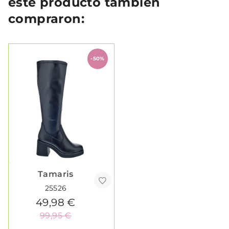
este producto también
compraron:
-50%
Tamaris
25526
49,98 €
99,95 €