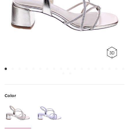
Color