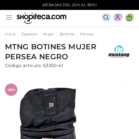
¡REBAJAS DEL 20% AL 80%!
0
Inicio
Zapatos
Mujer
Botines
Persea
MTNG
BOTINES
MUJER
PERSEA
NEGRO
Código artículo:
63350-41
-50%