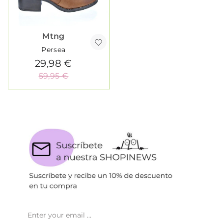
Mtng
Persea
29,98 €
59,95 €