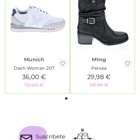
Munich
Mtng
Dash Woman 207
Persea
36,00 €
29,98 €
72,00 €
59,95 €