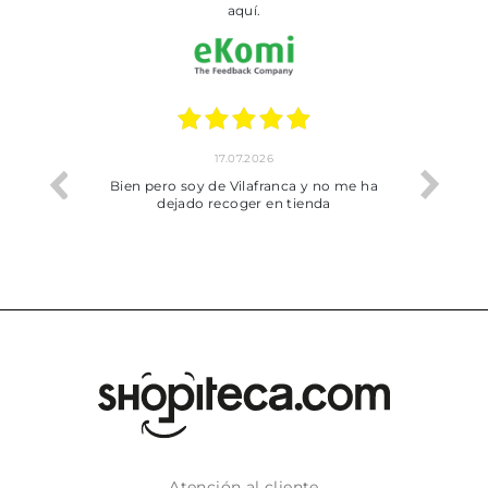
aquí.
17.07.2026
he trobat
Bien pero soy de Vilafranca y no me ha
dejado recoger en tienda
Atención al cliente