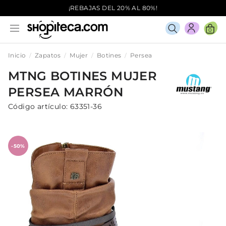
¡REBAJAS DEL 20% AL 80%!
0
Inicio
Zapatos
Mujer
Botines
Persea
MTNG
BOTINES
MUJER
PERSEA
MARRÓN
Código artículo:
63351-36
-50%