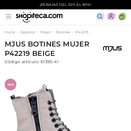
¡REBAJAS DEL 20% AL 80%!
0
Inicio
Zapatos
Mujer
Botines
P42219
MJUS
BOTINES
MUJER
P42219
BEIGE
Código artículo:
61395-41
-50%