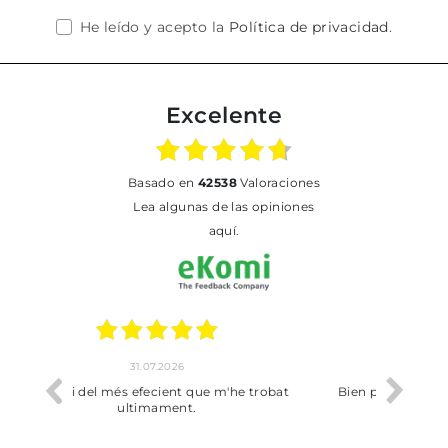
He leído y acepto la
Política de privacidad
.
Excelente
basado en
42538
Valoraciones
Lea algunas de las opiniones
aquí.
17.07.2026
he trobat
Bien pero soy de Vilafranca y no me ha
dejado recoger en tienda