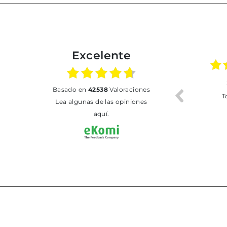
Excelente
02.07.2026
01.07.2026
basado en
42538
Valoraciones
Todo bien
BUENA
T
Lea algunas de las opiniones
aquí.