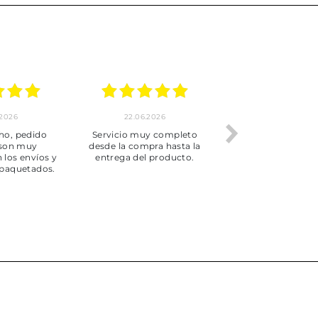
.2026
22.06.2026
20.06.2026
ho, pedido
Servicio muy completo
Envío rápid
 son muy
desde la compra hasta la
 los envíos y
entrega del producto.
paquetados.