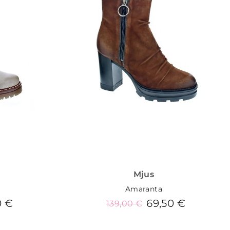
Mjus
Amaranta
0 €
69,50 €
139,00 €
o
Añadir al carrito