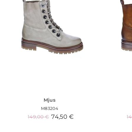
Mjus
M83204
74,50 €
149,00 €
1
Añadir al carrito