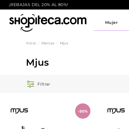
¡REBAJAS DEL 20% AL 80%!
Mujer
Inicio
Marcas
Mjus
Mjus
Filtrar
-50%