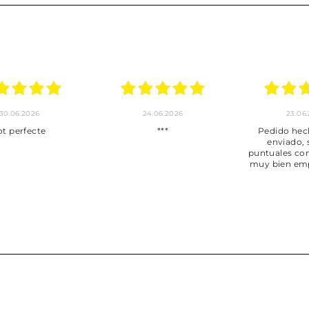
30.06.2026
24.06.2026
23.06
ot perfecte
***
Pedido hec
enviado,
puntuales con
muy bien em