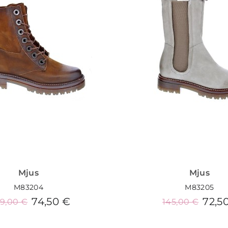
Mjus
Mjus
M83204
M83205
74,50 €
72,5
49,00 €
145,00 €
Añadir al carrito
Añadir al carrit