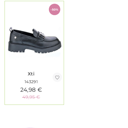
-50%
Xti
143291
24,98 €
49,95 €