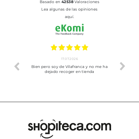
basado en
42538
Valoraciones
Lea algunas de las opiniones
aquí.
17.07.2026
he trobat
Bien pero soy de Vilafranca y no me ha
dejado recoger en tienda