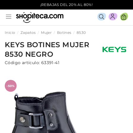
¡REBAJAS DEL 20% AL 80%!
0
Inicio
Zapatos
Mujer
Botines
8530
KEYS
BOTINES
MUJER
8530
NEGRO
Código artículo:
63391-41
-50%