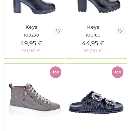
Keys
Keys
K10230
K10160
49,95 €
44,95 €
99,90 €
89,90 €
-50%
-50%