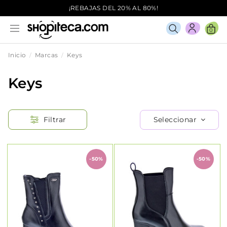
¡REBAJAS DEL 20% AL 80%!
0
Inicio
Marcas
Keys
Keys
Seleccionar
Filtrar
-50%
-50%