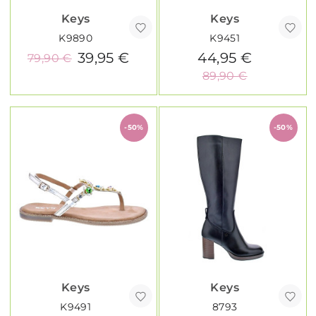
Keys
Keys
K9890
K9451
39,95 €
44,95 €
79,90 €
89,90 €
-50%
-50%
Keys
Keys
K9491
8793