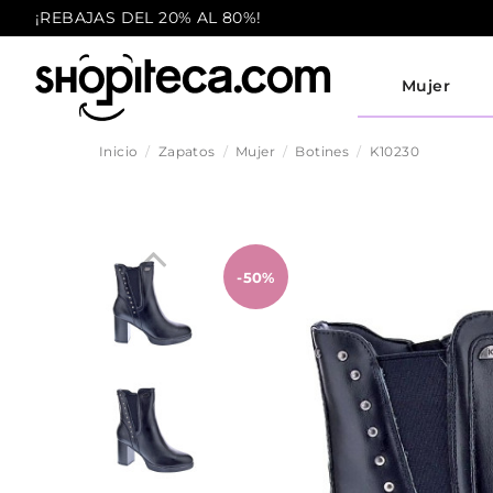
¡REBAJAS DEL 20% AL 80%!
Mujer
Inicio
Zapatos
Mujer
Botines
K10230
-50%