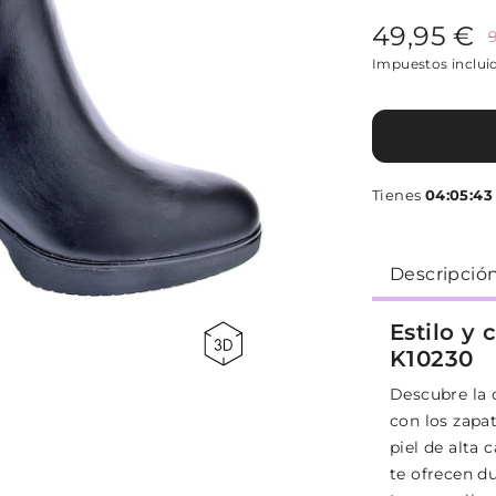
49,95 €
Impuestos inclui
Tienes
04:05:42
Descripció
Estilo y
K10230
Descubre la 
con los zapa
piel de alta 
te ofrecen du