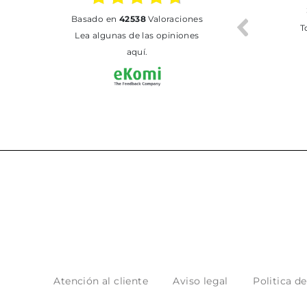
02.07.2026
01.07.2026
basado en
42538
Valoraciones
Todo bien
BUENA
T
Lea algunas de las opiniones
aquí.
Atención al cliente
Aviso legal
Politica d