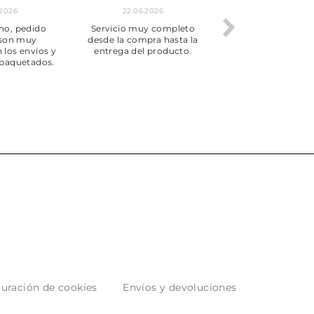
.2026
22.06.2026
20.06.2026
ho, pedido
Servicio muy completo
Envío rápid
 son muy
desde la compra hasta la
 los envíos y
entrega del producto.
paquetados.
uración de cookies
Envíos y devoluciones