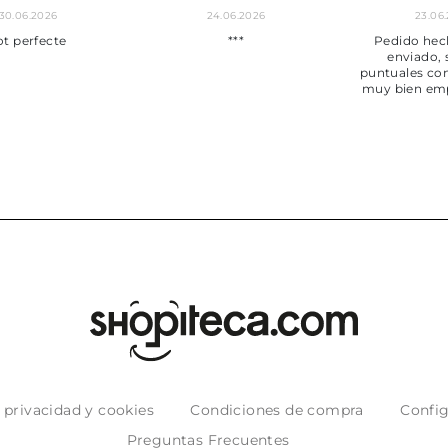
30.06.2026
24.06.2026
23.06
ot perfecte
***
Pedido hec
enviado,
puntuales con
muy bien em
e privacidad y cookies
Condiciones de compra
Config
Preguntas Frecuentes