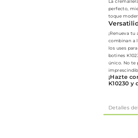
La cremallera
perfecto, mi
toque moderno
Versatil
¡Renueva tu 
combinan a l
los uses para
botines K1023
único. No te
imprescindib
¡Hazte co
K10230 y 
Detalles de