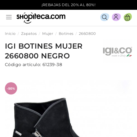
¡REBAJAS DEL 20% AL 80%!
0
Inicio
Zapatos
Mujer
Botines
2660800
IGI
BOTINES
MUJER
2660800
NEGRO
Código artículo:
61239-38
-50%