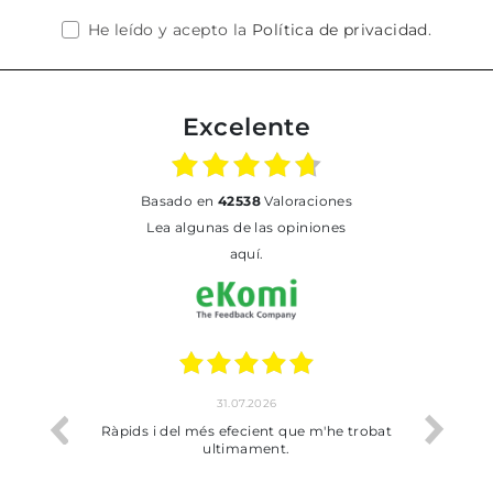
He leído y acepto la
Política de privacidad
.
Excelente
basado en
42538
Valoraciones
Lea algunas de las opiniones
aquí.
31.07.2026
io
Ràpids i del més efecient que m'he trobat
Bien p
ultimament.