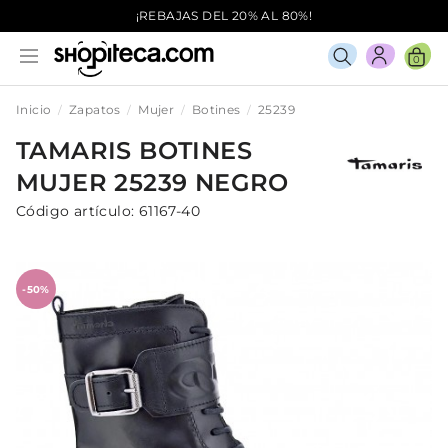
¡REBAJAS DEL 20% AL 80%!
0
Inicio
Zapatos
Mujer
Botines
25239
TAMARIS
BOTINES
MUJER
25239
NEGRO
Código artículo:
61167-40
-50%