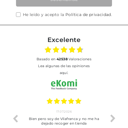
He leído y acepto la
Política de privacidad
.
Excelente
basado en
42538
Valoraciones
Lea algunas de las opiniones
aquí.
17.07.2026
he trobat
Bien pero soy de Vilafranca y no me ha
dejado recoger en tienda