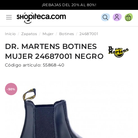
¡REBAJAS DEL 20% AL 80%!
0
Inicio
Zapatos
Mujer
Botines
24687001
DR. MARTENS
BOTINES
MUJER
24687001
NEGRO
Código artículo:
55868-40
-50%