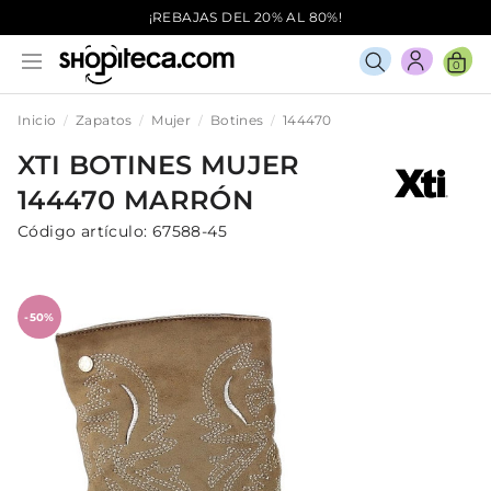
¡REBAJAS DEL 20% AL 80%!
0
Inicio
Zapatos
Mujer
Botines
144470
XTI
BOTINES
MUJER
144470
MARRÓN
Código artículo:
67588-45
-50%