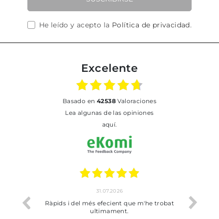
He leído y acepto la
Política de privacidad
.
Excelente
basado en
42538
Valoraciones
Lea algunas de las opiniones
aquí.
31.07.2026
17
Ràpids i del més efecient que m'he trobat
Bien pero soy de 
ultimament.
dejado rec