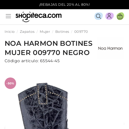
¡REBAJAS DEL 20% AL 80%!
0
Inicio
Zapatos
Mujer
Botines
009770
NOA HARMON
BOTINES
MUJER
009770
NEGRO
Código artículo:
65544-45
-50%