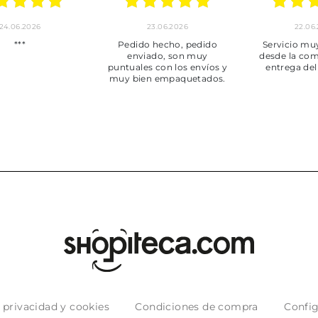
24.06.2026
23.06.2026
22.06
***
Pedido hecho, pedido
Servicio mu
enviado, son muy
desde la com
puntuales con los envíos y
entrega del
muy bien empaquetados.
e privacidad y cookies
Condiciones de compra
Config