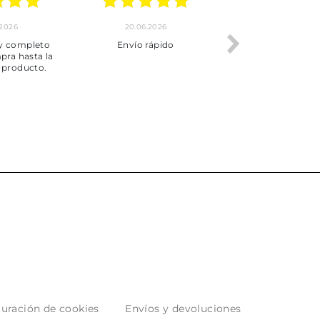
.2026
20.06.2026
17.06.2026
y completo
Envío rápido
Todo correcto.
pra hasta la
servicio
 producto.
uración de cookies
Envíos y devoluciones