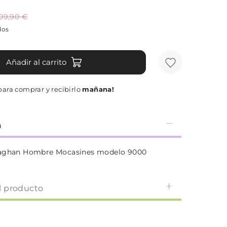
09,90 €
dos
Añadir al carrito
ara comprar y recibirlo
mañana!
n
laghan Hombre Mocasines modelo 9000
l producto