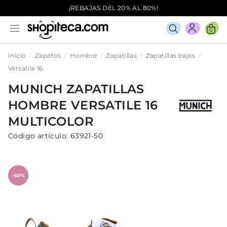
¡REBAJAS DEL 20% AL 80%!
0
Inicio
Zapatos
Hombre
Zapatillas
Zapatillas bajas
Versatile 16
MUNICH
ZAPATILLAS
HOMBRE
VERSATILE 16
MULTICOLOR
Código artículo:
63921-50
-50%