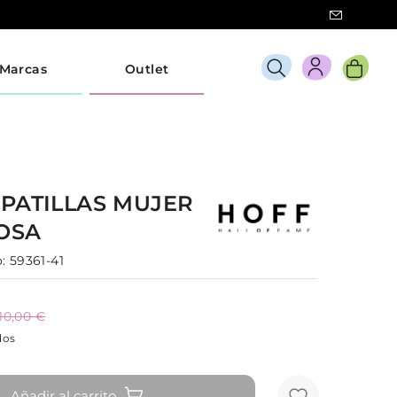
Marcas
Outlet
PATILLAS
MUJER
OSA
:
59361-41
110,00 €
dos
Añadir al carrito