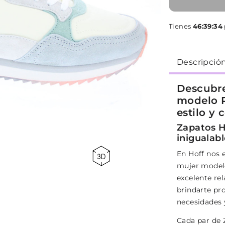
Tienes
46:39:34
Descripció
Descubre
modelo R
estilo y
Zapatos H
inigualabl
En Hoff nos e
mujer modelo
excelente re
brindarte pr
necesidades 
Cada par de 