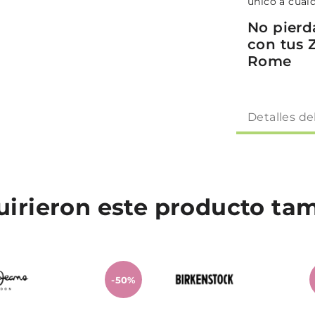
único a cual
No pierd
con tus 
Rome
Detalles de
quirieron este producto t
-50%