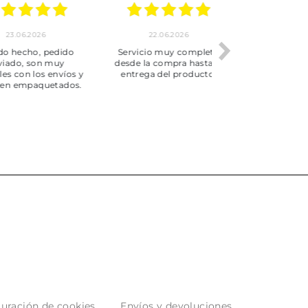
.2026
22.06.2026
20.06.2026
ho, pedido
Servicio muy completo
Envío rápid
 son muy
desde la compra hasta la
 los envíos y
entrega del producto.
paquetados.
uración de cookies
Envíos y devoluciones