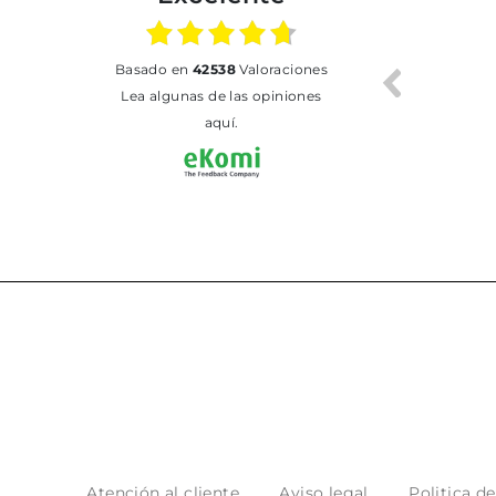
02.07.2026
01.07.2026
basado en
42538
Valoraciones
Todo bien
BUENA
T
Lea algunas de las opiniones
aquí.
Atención al cliente
Aviso legal
Politica d