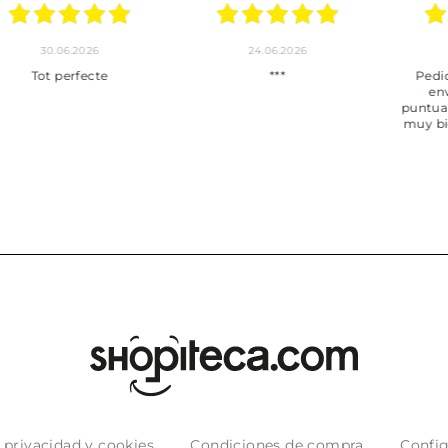
30.06.2026
24.06.2026
23.06
ot perfecte
***
Pedido hec
enviado,
puntuales con
muy bien em
e privacidad y cookies
Condiciones de compra
Config