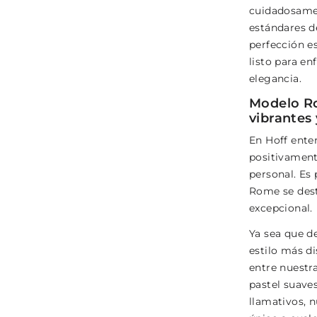
cuidadosamen
estándares d
perfección es
listo para en
elegancia.
Modelo Ro
vibrantes
En Hoff ente
positivament
personal. Es
Rome se dest
excepcional.
Ya sea que d
estilo más di
entre nuestr
pastel suaves
llamativos, n