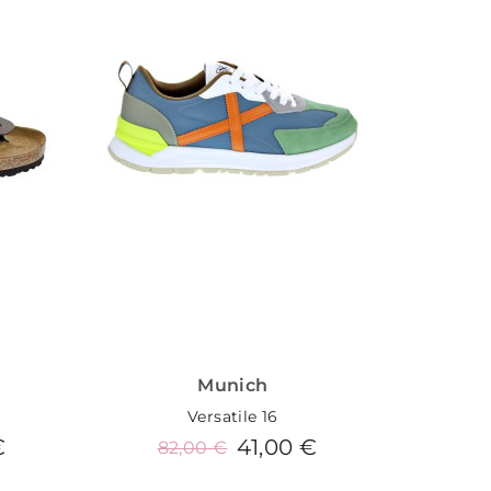
Munich
Versatile 16
€
41,00 €
82,00 €
8