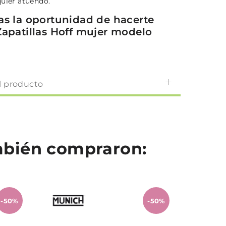
quier atuendo.
as la oportunidad de hacerte
Zapatillas Hoff mujer modelo
l producto
ambién compraron:
-50%
-50%