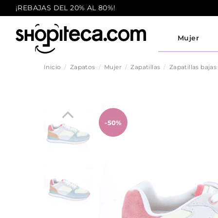
¡REBAJAS DEL 20% AL 80%!
Mujer
Inicio
Zapatos
Mujer
Zapatillas
Zapatillas bajas
-50%