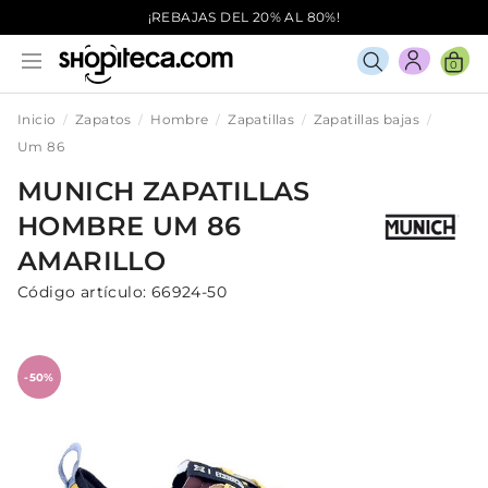
¡REBAJAS DEL 20% AL 80%!
0
Inicio
Zapatos
Hombre
Zapatillas
Zapatillas bajas
Um 86
MUNICH
ZAPATILLAS
HOMBRE
UM 86
AMARILLO
Código artículo:
66924-50
-50%