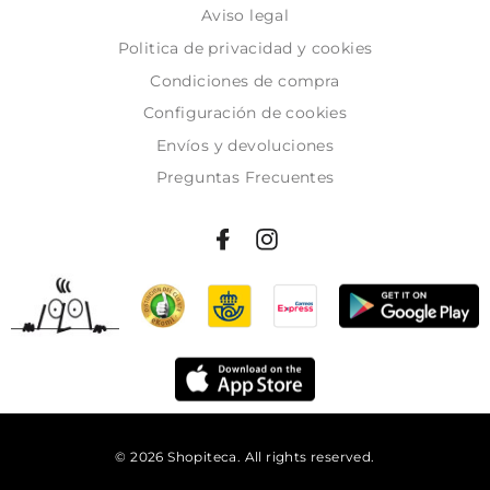
Aviso legal
Politica de privacidad y cookies
Condiciones de compra
Configuración de cookies
Envíos y devoluciones
Preguntas Frecuentes
© 2026 Shopiteca. All rights reserved.
Añadir al carrito