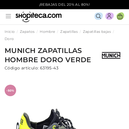
¡REBAJAS DEL 20% AL 80%!
0
Inicio
Zapatos
Hombre
Zapatillas
Zapatillas bajas
Doro
MUNICH
ZAPATILLAS
HOMBRE
DORO
VERDE
Código artículo:
63195-43
-50%