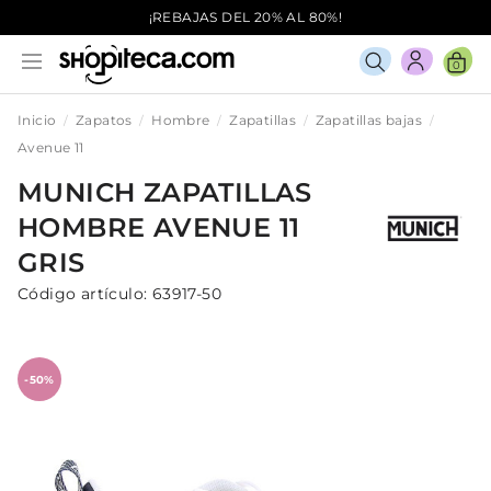
¡REBAJAS DEL 20% AL 80%!
0
Inicio
Zapatos
Hombre
Zapatillas
Zapatillas bajas
Avenue 11
MUNICH
ZAPATILLAS
HOMBRE
AVENUE 11
GRIS
Código artículo:
63917-50
-50%