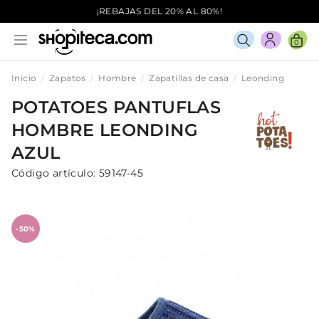
¡REBAJAS DEL 20% AL 80%!
0
Inicio
Zapatos
Hombre
Zapatillas de casa
Leonding
POTATOES
PANTUFLAS
HOMBRE
LEONDING
AZUL
Código artículo:
59147-45
-50%