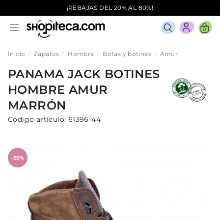
¡REBAJAS DEL 20% AL 80%!
0
Inicio
Zapatos
Hombre
Botas y botines
Amur
PANAMA JACK
BOTINES
HOMBRE
AMUR
MARRÓN
Código artículo:
61396-44
-50%