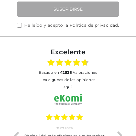
SUSCRIBIRSE
He leído y acepto la
Política de privacidad
.
Excelente
basado en
42538
Valoraciones
Lea algunas de las opiniones
aquí.
17.07.2026
'he trobat
Bien pero soy de Vilafranca y no me ha