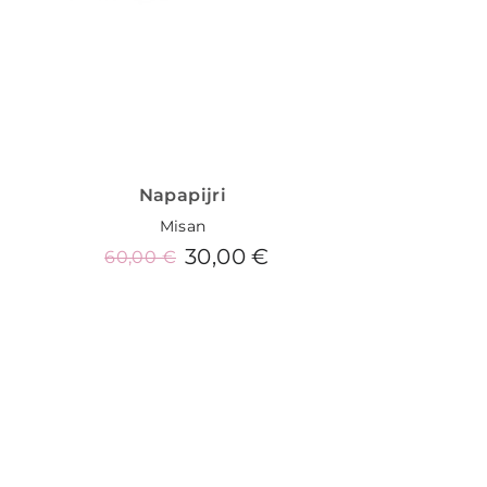
Napapijri
Misan
30,00 €
60,00 €
Añadir al carrito