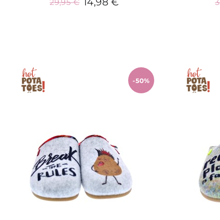
14,98 €
29,95 €
3
Añadir al carrito
-50%