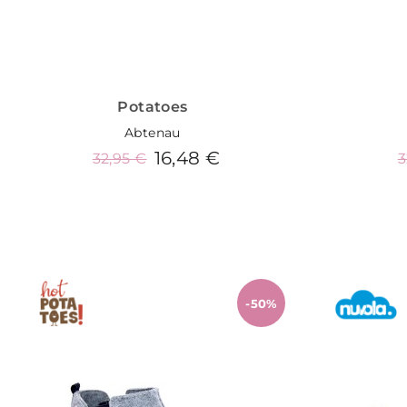
Potatoes
Abtenau
16,48 €
32,95 €
3
Añadir al carrito
-50%