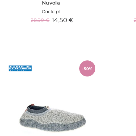
Nuvola
Cnclclpl
14,50 €
28,99 €
Añadir al carrito
-50%