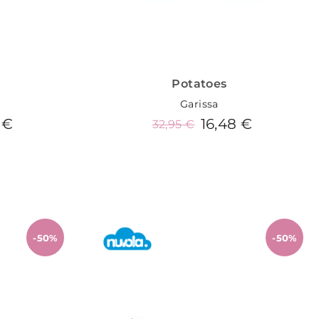
Potatoes
Garissa
 €
16,48 €
32,95 €
o
Añadir al carrito
-50%
-50%