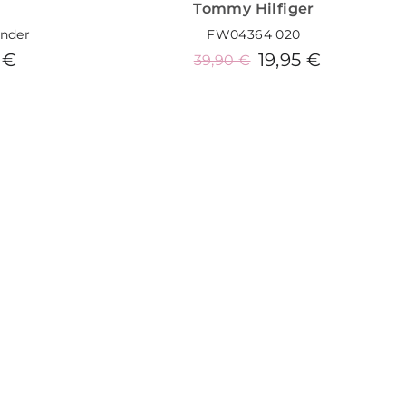
Tommy Hilfiger
ander
FW04364 020
 €
19,95 €
39,90 €
o
Añadir al carrito