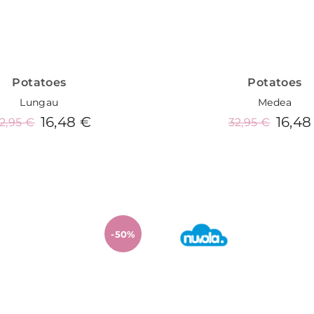
Potatoes
Potatoes
Lungau
Medea
16,48 €
16,48
2,95 €
32,95 €
Añadir al carrito
Añadir al carrit
-50%