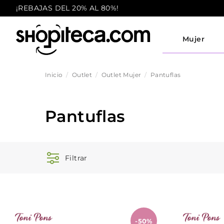
¡REBAJAS DEL 20% AL 80%!
Mujer
Inicio
Outlet
Outlet Mujer
Pantuflas
Pantuflas
Filtrar
-50%