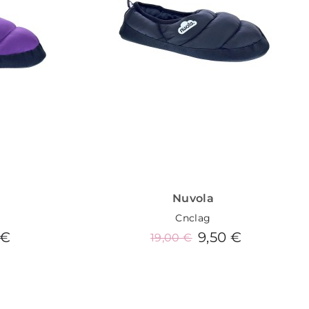
Nuvola
Cnclag
 €
9,50 €
19,00 €
o
Añadir al carrito