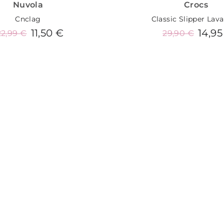
Nuvola
Crocs
Cnclag
Classic Slipper Lav
11,50 €
14,95
22,99 €
29,90 €
Añadir al carrito
Añadir al carrit