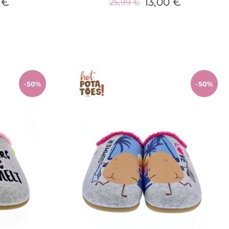
 €
13,00 €
25,99 €
o
Añadir al carrito
-50%
-50%