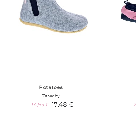
Potatoes
Zarechy
17,48 €
34,95 €
Añadir al carrito