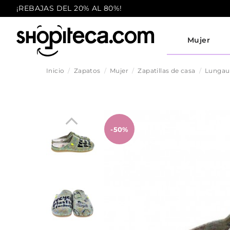
¡REBAJAS DEL 20% AL 80%!
Mujer
Inicio
Zapatos
Mujer
Zapatillas de casa
Lungau
-50%