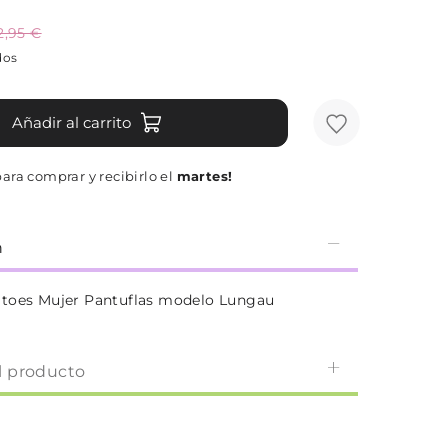
2,95 €
dos
Añadir al carrito
ara comprar y recibirlo el
martes!
n
atoes Mujer Pantuflas modelo Lungau
l producto