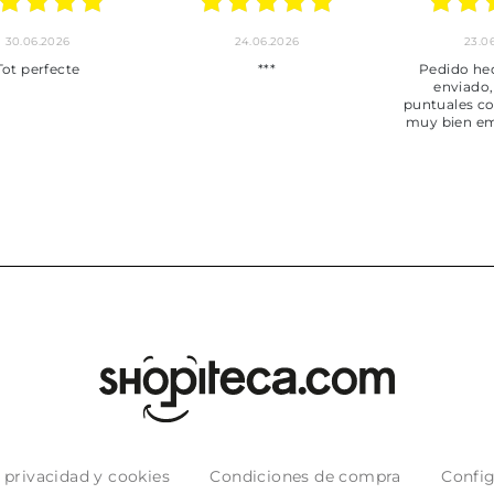
30.06.2026
24.06.2026
23.06
ot perfecte
***
Pedido hec
enviado,
puntuales con
muy bien em
e privacidad y cookies
Condiciones de compra
Config