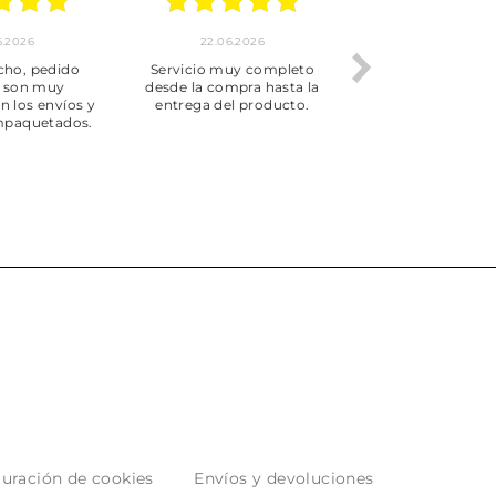
.2026
22.06.2026
20.06.2026
ho, pedido
Servicio muy completo
Envío rápid
 son muy
desde la compra hasta la
 los envíos y
entrega del producto.
paquetados.
uración de cookies
Envíos y devoluciones