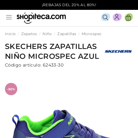
¡REBAJAS DEL 20% AL 80%!
0
Inicio
Zapatos
Niño
Zapatillas
Microspec
SKECHERS
ZAPATILLAS
NIÑO
MICROSPEC
AZUL
Código artículo:
62433-30
-50%