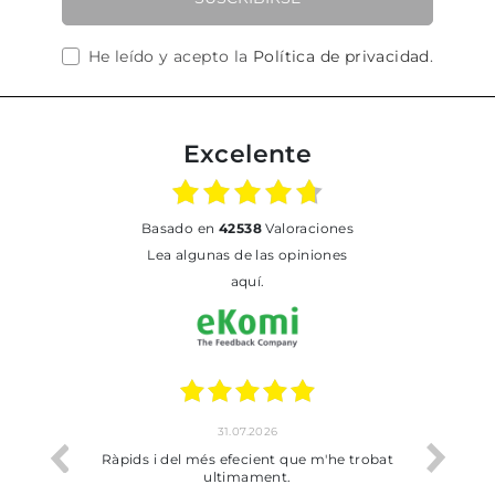
He leído y acepto la
Política de privacidad
.
Excelente
basado en
42538
Valoraciones
Lea algunas de las opiniones
aquí.
26
17.07.2026
nt que m'he trobat
Bien pero soy de Vilafranca y no me ha
nt.
dejado recoger en tienda