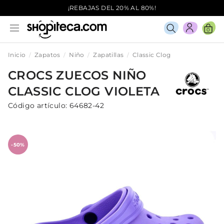
¡REBAJAS DEL 20% AL 80%!
0
Inicio
Zapatos
Niño
Zapatillas
Classic Clog
CROCS
ZUECOS
NIÑO
CLASSIC CLOG
VIOLETA
Código artículo:
64682-42
-50%