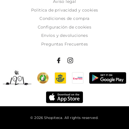
Aviso legal
Politica de privacidad y cookies
Condiciones de compra
Configuración de cookies
Envíos y devoluciones
Preguntas Frecuentes
© 2026 Shopiteca. All rights reserved.
Añadir al carrito