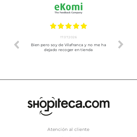
17.07.2026
he trobat
Bien pero soy de Vilafranca y no me ha
dejado recoger en tienda
Atención al cliente