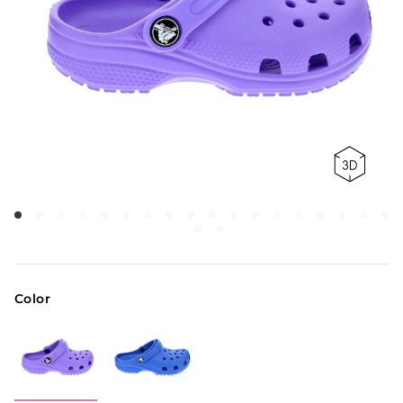
Color