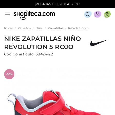
¡REBAJAS DEL 20% AL 80%!
0
Inicio
Zapatos
Niño
Zapatillas
Revolution 5
NIKE
ZAPATILLAS
NIÑO
REVOLUTION 5
ROJO
Código artículo:
58424-22
-50%