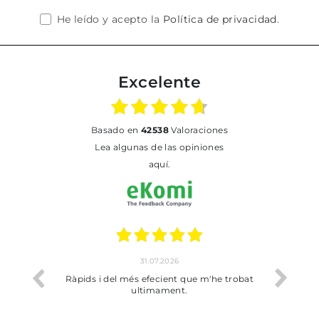
He leído y acepto la
Política de privacidad
.
Excelente
basado en
42538
Valoraciones
Lea algunas de las opiniones
aquí.
31.07.2026
17
Ràpids i del més efecient que m'he trobat
Bien pero soy de 
ultimament.
dejado rec