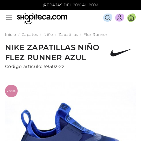
¡REBAJAS DEL 20% AL 80%!
0
Inicio
Zapatos
Niño
Zapatillas
Flez Runner
NIKE
ZAPATILLAS
NIÑO
FLEZ RUNNER
AZUL
Código artículo:
59502-22
-50%