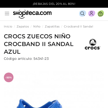
¡REBAJAS DEL 20% AL 80%!
0
Inicio
Zapatos
Niño
Zapatillas
Crocband II Sandal
CROCS
ZUECOS
NIÑO
CROCBAND II SANDAL
AZUL
Código artículo:
54341-23
-50%