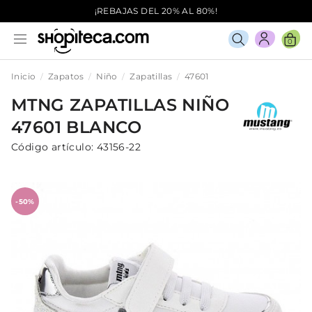
¡REBAJAS DEL 20% AL 80%!
0
Inicio
Zapatos
Niño
Zapatillas
47601
MTNG
ZAPATILLAS
NIÑO
47601
BLANCO
Código artículo:
43156-22
-50%