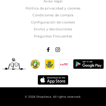
Aviso legal
Politica de privacidad y cookies
Condiciones de compra
Configuración de cookies
Envíos y devoluciones
Preguntas Frecuentes
© 2026 Shopiteca. All rights reserved.
Añadir al carrito