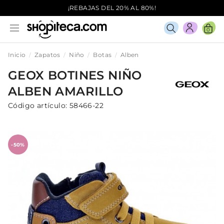
¡REBAJAS DEL 20% AL 80%!
0
Inicio
Zapatos
Niño
Botas
Alben
GEOX
BOTINES
NIÑO
ALBEN
AMARILLO
Código artículo:
58466-22
-50%