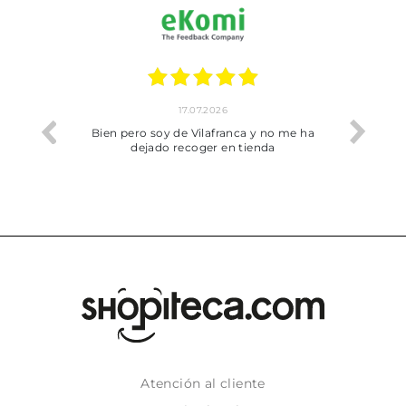
17.07.2026
he trobat
Bien pero soy de Vilafranca y no me ha
dejado recoger en tienda
Atención al cliente