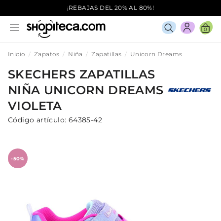
¡REBAJAS DEL 20% AL 80%!
0
Inicio
Zapatos
Niña
Zapatillas
Unicorn Dreams
SKECHERS
ZAPATILLAS
NIÑA
UNICORN DREAMS
VIOLETA
Código artículo:
64385-42
-50%