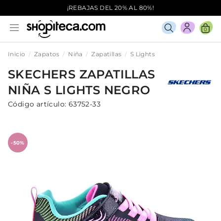
¡REBAJAS DEL 20% AL 80%!
0
Inicio
Zapatos
Niña
Zapatillas
S Lights
SKECHERS
ZAPATILLAS
NIÑA
S LIGHTS
NEGRO
Código artículo:
63752-33
-50%