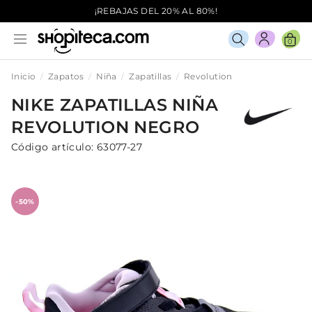
¡REBAJAS DEL 20% AL 80%!
0
Inicio
Zapatos
Niña
Zapatillas
Revolution
NIKE
ZAPATILLAS
NIÑA
REVOLUTION
NEGRO
Código artículo:
63077-27
-50%