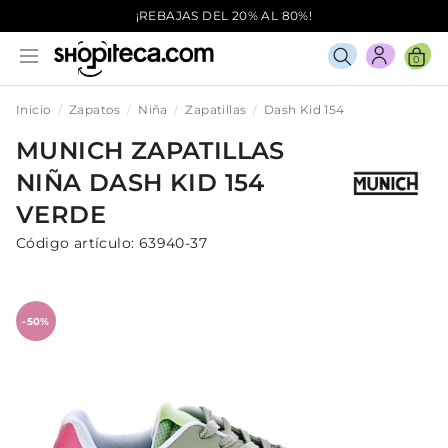
¡REBAJAS DEL 20% AL 80%!
0
Inicio
Zapatos
Niña
Zapatillas
Dash Kid 154
MUNICH
ZAPATILLAS
NIÑA
DASH KID 154
VERDE
Código artículo:
63940-37
-50%