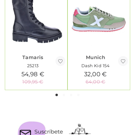
Tamaris
Munich
25213
Dash Kid 154
54,98 €
32,00 €
109,95 €
64,00 €