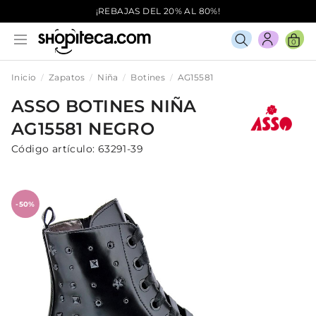
¡REBAJAS DEL 20% AL 80%!
0
Inicio
Zapatos
Niña
Botines
AG15581
ASSO
BOTINES
NIÑA
AG15581
NEGRO
Código artículo:
63291-39
-50%