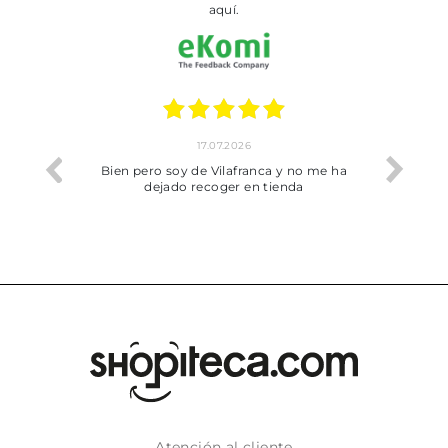
aquí.
17.07.2026
he trobat
Bien pero soy de Vilafranca y no me ha
dejado recoger en tienda
Atención al cliente