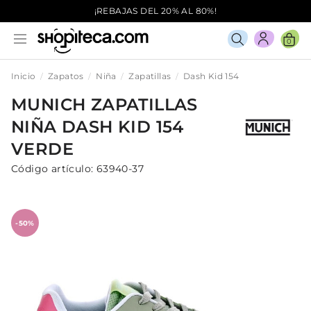
¡REBAJAS DEL 20% AL 80%!
0
Inicio
Zapatos
Niña
Zapatillas
Dash Kid 154
MUNICH
ZAPATILLAS
NIÑA
DASH KID 154
VERDE
Código artículo:
63940-37
-50%