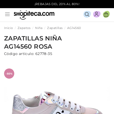
¡REBAJAS DEL 20% AL 80%!
0
Inicio
Zapatos
Niña
Zapatillas
AG14560
ZAPATILLAS
NIÑA
AG14560
ROSA
Código artículo:
62778-35
-50%